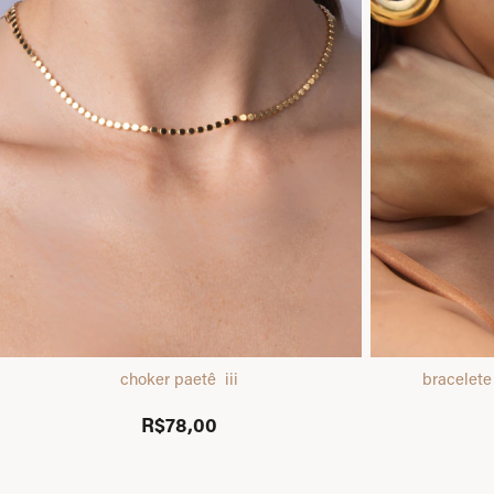
choker paetê iii
bracelet
R$78,00