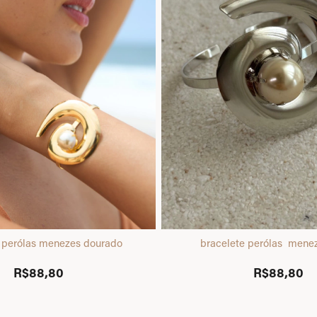
e perólas menezes dourado
bracelete perólas menez
R$88,80
R$88,80