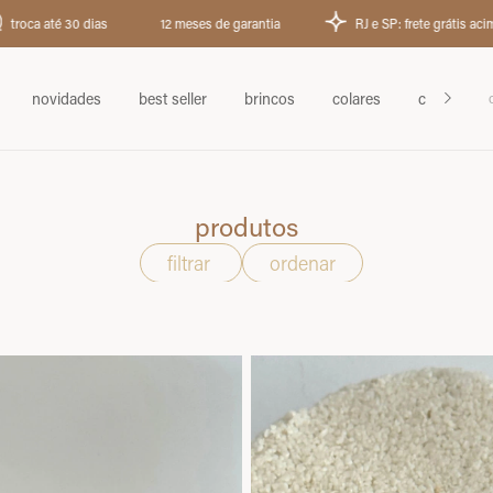
 e SP: frete grátis acima de R$ 199
Demais estados: frete grátis a partir d
novidades
best seller
brincos
colares
chokers
produtos
filtrar
ordenar