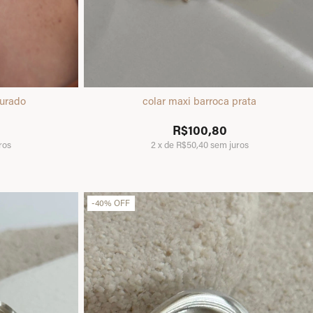
ourado
colar maxi barroca prata
R$100,80
ros
2
x
de
R$50,40
sem juros
-
40
%
OFF