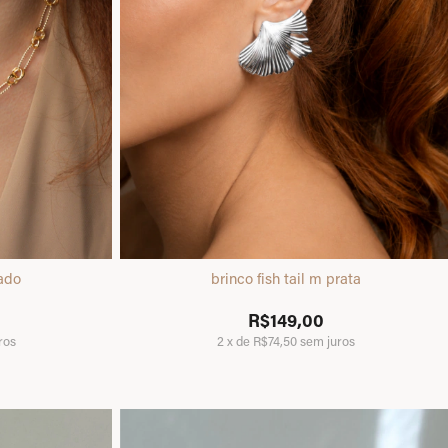
rado
brinco fish tail m prata
R$149,00
ros
2
x
de
R$74,50
sem juros