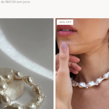
x
de
R$57,00
sem juros
-
40
%
OFF