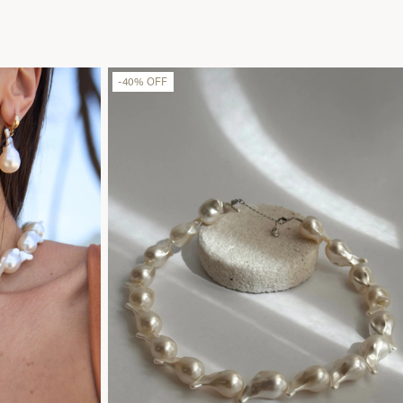
-
40
%
OFF