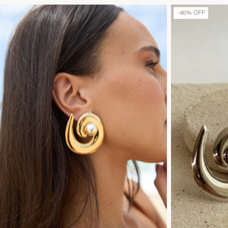
-
40
%
OFF