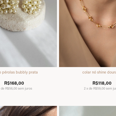
o pérolas bubbly prata
colar nó shine dou
R$168,00
R$118,00
x
de
R$56,00
sem juros
2
x
de
R$59,00
sem ju