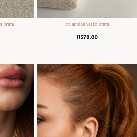
s prata
colar elos verão prata
R$78,00
Compre 4 Pague 1