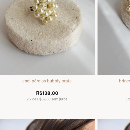
anel pérolas bubbly prata
brinc
R$138,00
2
x
de
R$69,00
sem juros
3