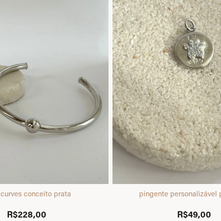
 curves conceito prata
pingente personalizável 
R$228,00
R$49,00