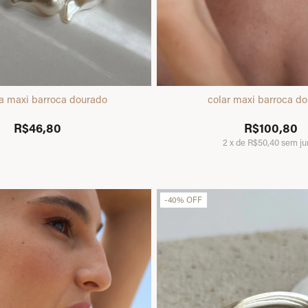
ra maxi barroca dourado
colar maxi barroca d
R$46,80
R$100,80
2
x
de
R$50,40
sem ju
-
40
%
OFF