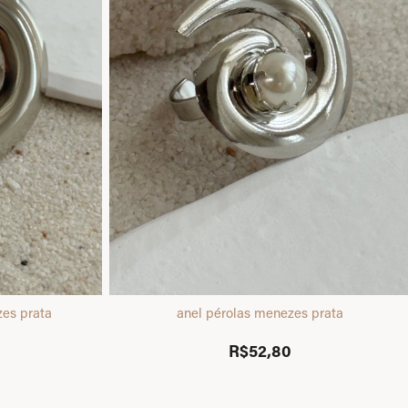
es prata
anel pérolas menezes prata
R$52,80