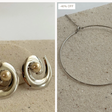
-
40
%
OFF