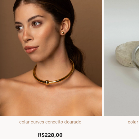
colar curves conceito dourado
colar
R$228,00