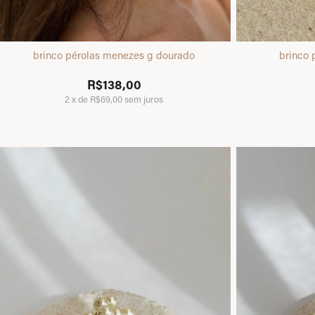
brinco pérolas menezes g dourado
brinco 
R$138,00
2
x
de
R$69,00
sem juros