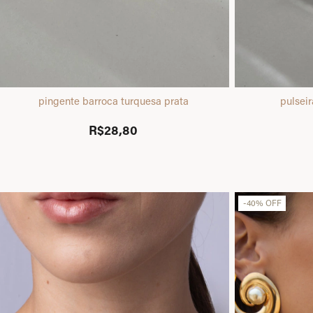
pingente barroca turquesa prata
pulsei
R$28,80
-
40
%
OFF