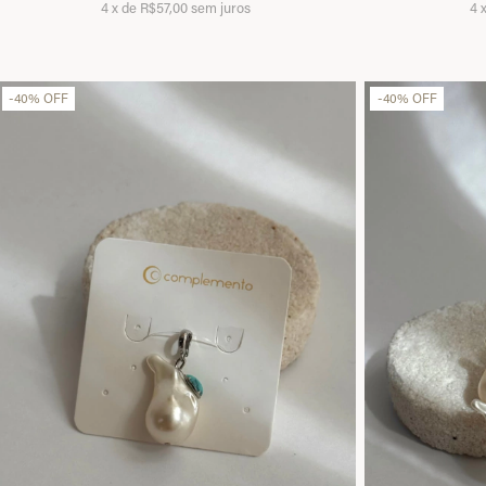
4
x
de
R$57,00
sem juros
4
-
40
%
OFF
-
40
%
OFF