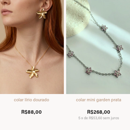
colar lírio dourado
colar mini garden prata
R$88,00
R$268,00
5
x
de
R$53,60
sem juros