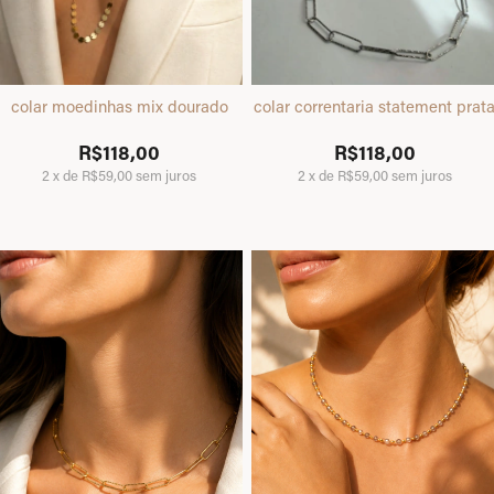
colar moedinhas mix dourado
colar correntaria statement prat
R$118,00
R$118,00
2
x
de
R$59,00
sem juros
2
x
de
R$59,00
sem juros