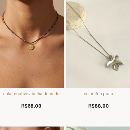
colar criativo abelha dourado
colar lírio prata
R$68,00
R$88,00