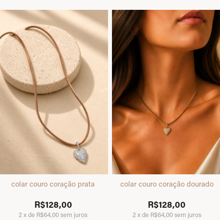
colar couro coração prata
colar couro coração dourado
R$128,00
R$128,00
2
x
de
R$64,00
sem juros
2
x
de
R$64,00
sem juros