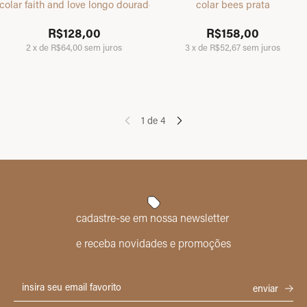
colar faith and love longo dourado
colar bees prata
R$128,00
R$158,00
2
x
de
R$64,00
sem juros
3
x
de
R$52,67
sem juros
1
de
4
cadastre-se em nossa newsletter
e receba novidades e promoções