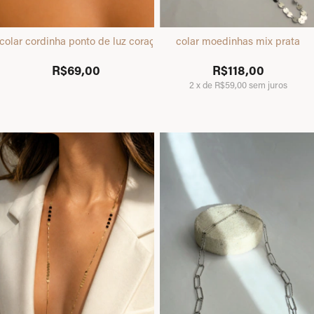
colar cordinha ponto de luz coração dourado
colar moedinhas mix prata
R$69,00
R$118,00
2
x
de
R$59,00
sem juros