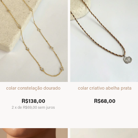
colar constelação dourado
colar criativo abelha prata
R$138,00
R$68,00
2
x
de
R$69,00
sem juros