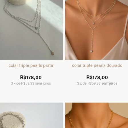
colar triple pearls prata
colar triple pearls dourado
R$178,00
R$178,00
3
x
de
R$59,33
sem juros
3
x
de
R$59,33
sem juros