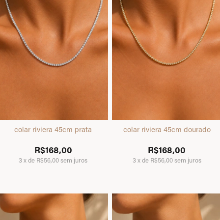
colar riviera 45cm prata
colar riviera 45cm dourado
R$168,00
R$168,00
3
x
de
R$56,00
sem juros
3
x
de
R$56,00
sem juros