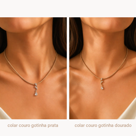
colar couro gotinha prata
colar couro gotinha dourado