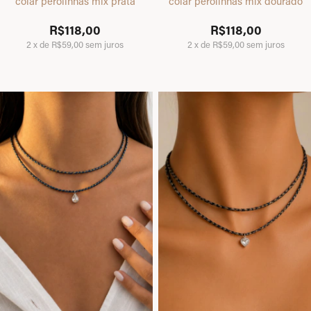
colar perolinhas mix prata
colar perolinhas mix dourado
R$118,00
R$118,00
2
x
de
R$59,00
sem juros
2
x
de
R$59,00
sem juros