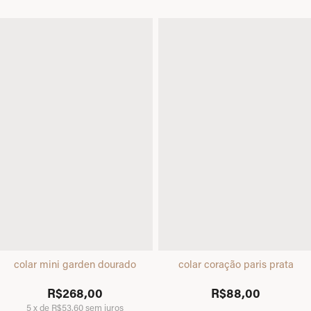
colar mini garden dourado
colar coração paris prata
R$268,00
R$88,00
5
x
de
R$53,60
sem juros