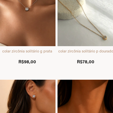
colar zircônia solitário g prata
colar zircônia solitário p dourad
R$98,00
R$78,00